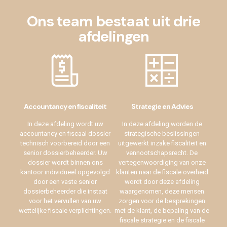
Ons team bestaat uit drie
afdelingen
Accountancy en fiscaliteit
Strategie en Advies
In deze afdeling wordt uw
In deze afdeling worden de
accountancy en fiscaal dossier
strategische beslissingen
technisch voorbereid door een
uitgewerkt inzake fiscaliteit en
senior dossierbeheerder. Uw
vennootschapsrecht. De
dossier wordt binnen ons
vertegenwoordiging van onze
kantoor individueel opgevolgd
klanten naar de fiscale overheid
door een vaste senior
wordt door deze afdeling
dossierbeheerder die instaat
waargenomen, deze mensen
voor het vervullen van uw
zorgen voor de besprekingen
wettelijke fiscale verplichtingen.
met de klant, de bepaling van de
fiscale strategie en de fiscale