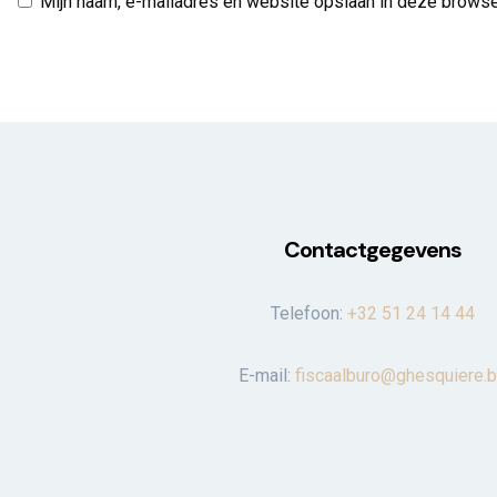
Mijn naam, e-mailadres en website opslaan in deze browser
Contactgegevens
Telefoon:
+32 51 24 14 44
E-mail:
fiscaalburo@ghesquiere.